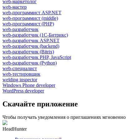
web-маркетолог
web-мастер
web-программист ASP.NET
web-программист (middle)
web-программист (PHP)
web-разработчик
web-разработчик (1С-Битрикс)
web-разработчик ASP.NET
web-разработчик (backend)
web-разработчик (Bitrix)
web-разработчик PHP, JavaScript
web-разработчик (Python)
web-специалист
web-тестировщик
welding inspector
Windows Phone developer
WordPress developer
Скачайте приложение
Чтобы получать уведомления о приглашениях мгновенно
HeadHunter