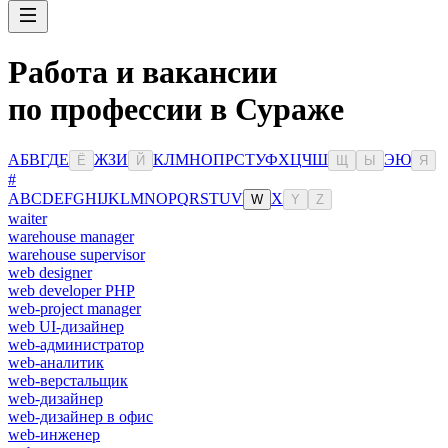
Работа и вакансии
по профессии в Сураже
А
Б
В
Г
Д
Е
Ж
З
И
К
Л
М
Н
О
П
Р
С
Т
У
Ф
Х
Ц
Ч
Ш
Э
Ю
Ё
Й
Щ
Ы
Я
#
A
B
C
D
E
F
G
H
I
J
K
L
M
N
O
P
Q
R
S
T
U
V
X
W
Y
Z
waiter
warehouse manager
warehouse supervisor
web designer
web developer PHP
web-project manager
web UI-дизайнер
web-администратор
web-аналитик
web-верстальщик
web-дизайнер
web-дизайнер в офис
web-инженер