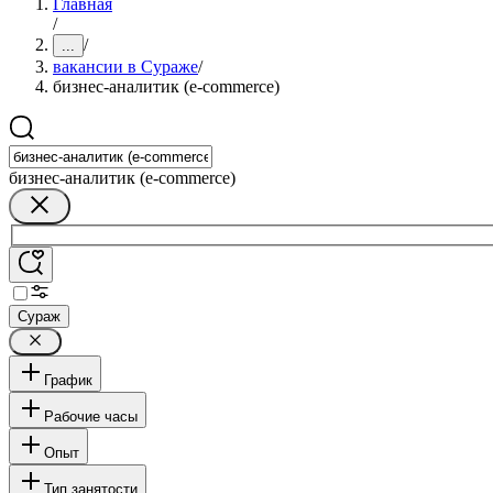
Главная
/
/
...
вакансии в Сураже
/
бизнес-аналитик (e-commerce)
бизнес-аналитик (e-commerce)
Сураж
График
Рабочие часы
Опыт
Тип занятости